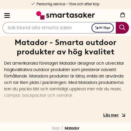
Personlig service – före och efter köp
AI-läge
Matador - Smarta outdoor
produkter av hög kvalitet
Det amerikanska företaget Matador designar och utvecklar
högkvalitativa outdoor produkter som presterar oavsett
förhållande. Matadors produkter är lätta, enkla att använda
och tar liten plats i packningen. Med Matadors produkterna
kan du packa lätt och samtidigt uppleva mer när du reser,
campar, backpackar och vandrar.
Matador har ett stort team med expertis inom design,
material, teknologi och konstruktion. Produkterna har noga
utvalda material och funktioner. Funktioner som inte är
nödvändiga väljs bort, vilket gör att produkten presterar
Start
Matador