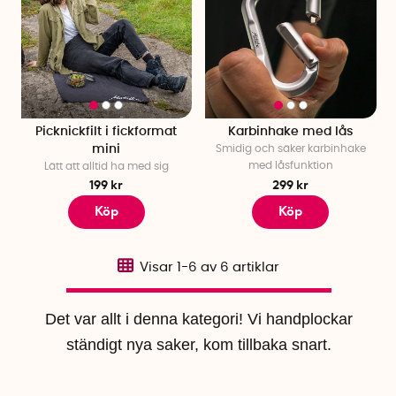
Picknickfilt i fickformat
Karbinhake med lås
mini
Smidig och säker karbinhake
med låsfunktion
Lätt att alltid ha med sig
199 kr
299 kr
Köp
Köp
Visar
1-6
av
6
artiklar
Det var allt i denna kategori! Vi handplockar
ständigt nya saker, kom tillbaka snart.