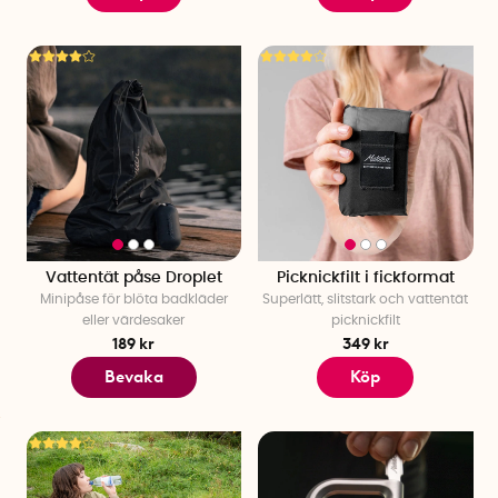
värderingar. Tillverkningspartners är tvungna att följa
Matadors riktlinjer inom hållbarhet och måste säkerställa att
inga skadliga substanser för miljön används vid
tillverkningen. Det säkerställer att matadors produkter är
hållbara från råmaterial till färdig produkt.
Vattentät påse Droplet
Picknickfilt i fickformat
Minipåse för blöta badkläder
Superlätt, slitstark och vattentät
eller värdesaker
picknickfilt
189 kr
349 kr
Bevaka
Köp