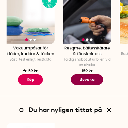
Vakuumpåsar för
Resqme, bältesskärare
kläder, kuddar & täcken
& fönsterkross
Rost
Bäst i test enligt Testfakta
Ta dig snabbt ut ur bilen vid
en olycka
fr. 59 kr
159 kr
Köp
Bevaka
Du har nyligen tittat på