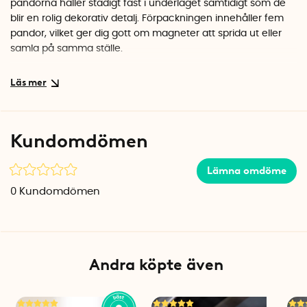
pandorna håller stadigt fast i underlaget samtidigt som de
blir en rolig dekorativ detalj. Förpackningen innehåller fem
pandor, vilket ger dig gott om magneter att sprida ut eller
samla på samma ställe.
En uppskattad present
Magneterna levereras i en snygg förpackning som gör dem
perfekta att ge bort. Ett trevligt val till den som gillar söta djur
eller behöver lite extra glädje i vardagen.
Kundomdömen
Specifikationer
Antal: 5 st
Lämna omdöme
Material: Konstite (synthetic resin)
0
Kundomdömen
Färg: Svart/vit
Andra köpte även