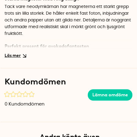
Tack vare neodymkärnan har magneterna ett starkt grepp
trots sin lilla storlek. De håller enkelt fast foton, inbjudningar
och andra papper utan att glida ner. Detaljerna är noggrant
utformade med realistiskt skal i mörkt grönt och ljusgrönt
fruktkött.
Perfekt present för avokadofantasten
Magneterna kommer i en snygg presentförpackning och
passar utmärkt som en liten gåva. De är tillverkade av
konstharts som ger en hållbar finish och fina detaljer.
Kundomdömen
Specifikationer
Antal: 5 st
Material: Neodym, konstharts
Lämna omdöme
Färg: Grön, svart
0
Kundomdömen
Andra köpte även