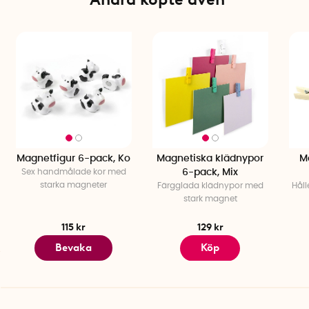
Magnetfigur 6-pack, Ko
Magnetiska klädnypor
M
Sex handmålade kor med
6-pack, Mix
starka magneter
Färgglada klädnypor med
Håll
stark magnet
115 kr
129 kr
Bevaka
Köp