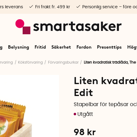
rs leverans
Fri frakt fr. 499 kr
Personlig service – före o
ng
Belysning
Fritid
Säkerhet
Fordon
Presenttips
Högt
rvaring
Köksförvaring
Förvaringsburkar
Liten kvadratisk trädlåda, The
Liten kvadra
Edit
Stapelbar för tepåsar o
98
kr