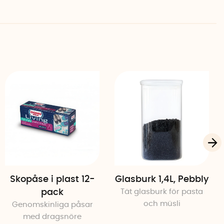
Skopåse i plast 12-
Glasburk 1,4L, Pebbly
pack
Tät glasburk för pasta
och müsli
Genomskinliga påsar
med dragsnöre