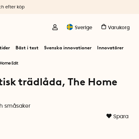
ch efter köp
Sverige
Varukorg
ider
Bäst i test
Svenska innovationer
Innovatörer
 Home Edit
tisk trädlåda, The Home
ch småsaker
Spara