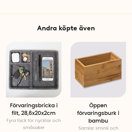
Stapelbar: Ja
Andra köpte även
Förvaringsbricka i
Öppen
filt, 28,6x20x2cm
förvaringsburk i
Fyra fack för nycklar och
bambu
småsaker
Samlar smink och