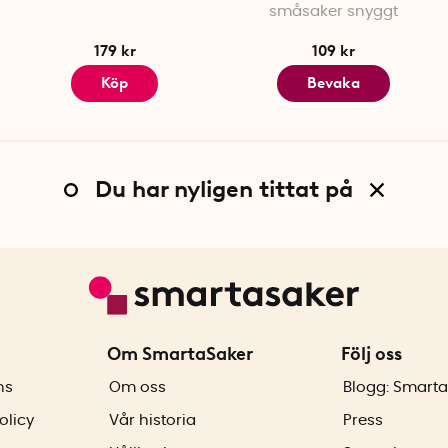
småsaker snyggt
179 kr
109 kr
Köp
Bevaka
Du har nyligen tittat på
Om SmartaSaker
Följ oss
ns
Om oss
Blogg: Smarta
olicy
Vår historia
Press