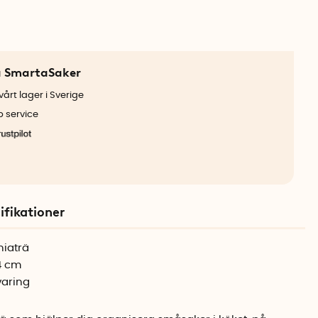
a SmartaSaker
årt lager i Sverige
b service
ifikationer
niaträ
,4 cm
varing