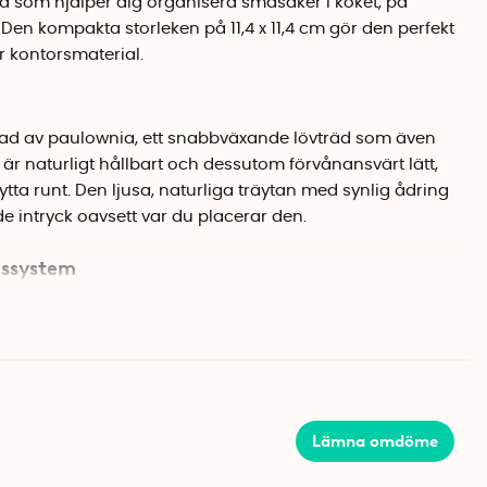
rä som hjälper dig organisera småsaker i köket, på
 Den kompakta storleken på 11,4 x 11,4 cm gör den perfekt
r kontorsmaterial.
rkad av paulownia, ett snabbväxande lövträd som även
t är naturligt hållbart och dessutom förvånansvärt lätt,
lytta runt. Den ljusa, naturliga träytan med synlig ådring
e intryck oavsett var du placerar den.
gssystem
t Collection och är stapelbar, så du kan kombinera flera
förvaringssystem. Använd dem för att sortera tepåsar efter
er hålla ordning på håraccessoarer och smink.
Lämna omdöme