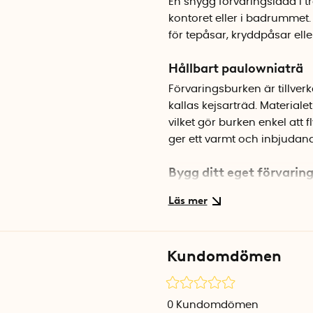
En snygg förvaringslåda i t
kontoret eller i badrummet.
för tepåsar, kryddpåsar elle
Hållbart paulowniaträ
Förvaringsburken är tillve
kallas kejsarträd. Materiale
vilket gör burken enkel att f
ger ett varmt och inbjudand
Bygg ditt eget förvarin
Burken ingår i The Home Edi
för att skapa ett anpassat 
smak, samla kryddpåsar ell
Kundomdömen
Specifikationer
Mått: 11,4 x 11,4 x 12 cm
Material: Paulowniaträ
0
Kundomdömen
Färg: Natur