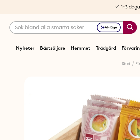
1-3 daga
AI-läge
Nyheter
Bästsäljare
Hemmet
Trädgård
Förvari
Start
Fö