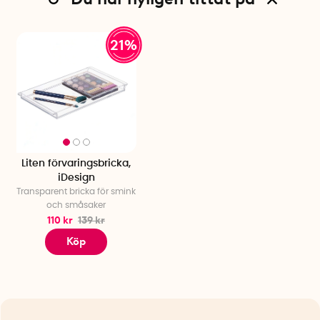
21%
Liten förvaringsbricka,
iDesign
Transparent bricka för smink
och småsaker
110 kr
139 kr
Köp