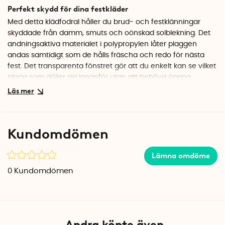
Perfekt skydd för dina festkläder
Med detta klädfodral håller du brud- och festklänningar
skyddade från damm, smuts och oönskad solblekning. Det
andningsaktiva materialet i polypropylen låter plaggen
andas samtidigt som de hålls fräscha och redo för nästa
fest. Det transparenta fönstret gör att du enkelt kan se vilket
plagg som döljer sig innanför utan att behöva öppna
överdraget.
Genomtänkt design med praktiska detaljer
Klädöverdraget har en lång dragkedja på framsidan som
Kundomdömen
gör det enkelt att hänga i och ta ut kläder. Upptill finns en
praktisk öppning för galgen samt en transportögla, vilket gör
Lämna omdöme
överdraget lika användbart på resan som hemma i
garderoben. Den beige färgen med det diskreta mönstret
0
Kundomdömen
ger ett elegant intryck i klädkammaren.
Klänningsskydd för säsongsförvaring
Har du en dyr brudklänning eller en älskad festklänning som
Andra köpte även
bara används vid speciella tillfällen? Detta klädöverdrag är