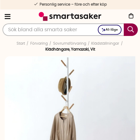
Personlig service – före och efter köp
AI-läge
Start
Förvaring
Sovrumsförvaring
Klädställningar
Klädhängare, Yamazaki, Vit