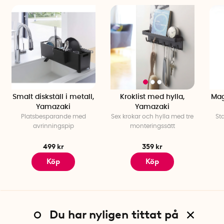
Smalt diskställ i metall,
Kroklist med hylla,
Mag
Yamazaki
Yamazaki
Platsbesparande med
Sex krokar och hylla med tre
St
avrinningspip
monteringssätt
499 kr
359 kr
Köp
Köp
Du har nyligen tittat på