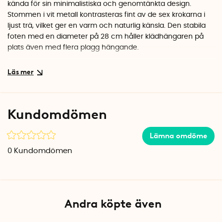
kända för sin minimalistiska och genomtänkta design.
Stommen i vit metall kontrasteras fint av de sex krokarna i
ljust trä, vilket ger en varm och naturlig känsla. Den stabila
foten med en diameter på 28 cm håller klädhängaren på
plats även med flera plagg hängande.
Flexibel placering i hemmet
Med en höjd på 177 cm rymmer den både jackor, väskor,
halsdukar och hattar. Ställ den i hallen för ytterkläder, eller i
sovrummet för morgondagens outfit. Varje krok klarar upp
Kundomdömen
till 2 kg, så även tjockare vinterjackor sitter säkert.
Specifikationer
Lämna omdöme
Mått: Ø 28 x H 177 cm
0
Kundomdömen
Material: Metall och trä
Färg: Vit med trädetaljer
Max belastning: 2 kg per krok
Andra köpte även