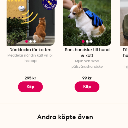
Dörrklocka för katten
Borsthandske till hund
Fö
Meddelar när din katt vill bli
& katt
hu
insläppt
Mjuk och skön
pälsvårdshandske
hj
295 kr
99 kr
Köp
Köp
Andra köpte även