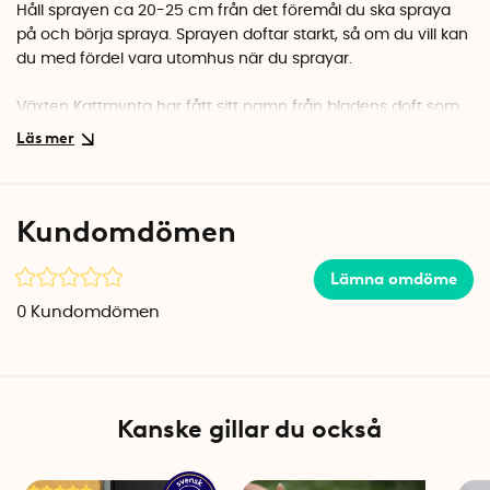
Håll sprayen ca 20-25 cm från det föremål du ska spraya
på och börja spraya. Sprayen doftar starkt, så om du vill kan
du med fördel vara utomhus när du sprayar.
Växten Kattmynta har fått sitt namn från bladens doft som
är attraktiv för många katter. Kattmyntasprayen innehåller
endast extrakt av filtrerade kattmyntablad och har inga
syntetiska ingredienser.
Kundomdömen
Volym: 30 ml
Lämna omdöme
0
Kundomdömen
Kanske gillar du också