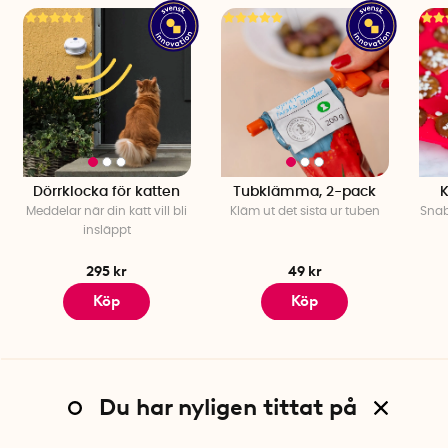
Dörrklocka för katten
Tubklämma, 2-pack
K
Meddelar när din katt vill bli
Kläm ut det sista ur tuben
Snab
insläppt
295 kr
49 kr
Köp
Köp
Du har nyligen tittat på