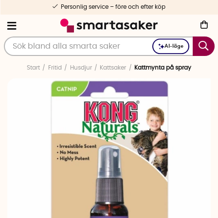
Personlig service – före och efter köp
AI-läge
Start
Fritid
Husdjur
Kattsaker
Kattmynta på spray