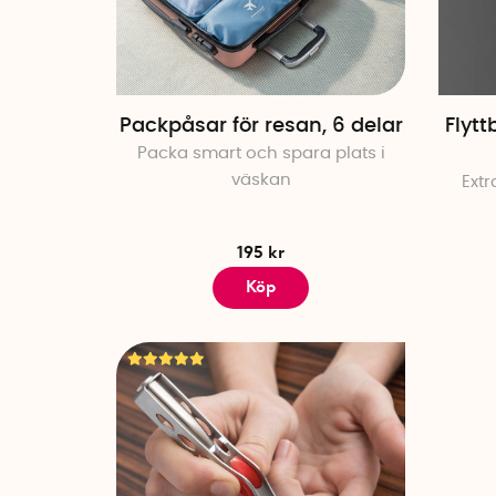
Packpåsar för resan, 6 delar
Flytt
Packa smart och spara plats i
väskan
Extr
195 kr
Köp