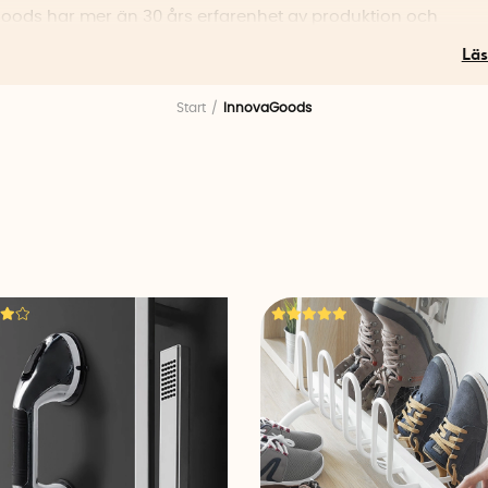
oods har mer än 30 års erfarenhet av produktion och
tveckling och deras produkter finns idag i över 100 länder. 
 team på 30 personer som är dedikerade för att säkerställa 
 och säkerhet är av yttersta klass.InnovaGoods huvudkontor l
Start
InnovaGoods
a och de har även kontor i Hong Kong, Ningbo och Shenzhen