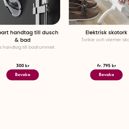
bart handtag till dusch
Elektrisk skotork
& bad
Torkar och värmer sk
a handtag till badrummet
300 kr
fr. 795 kr
Bevaka
Bevaka