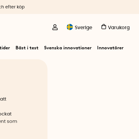
ch efter köp
Sverige
Varukorg
ider
Bäst i test
Svenska innovationer
Innovatörer
att
ockat
ent som