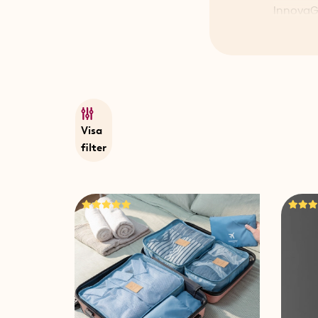
InnovaG
produktu
även ett
kvalitet
Valenci
Visa
filter