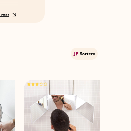
De har
att
igger i
.
Sortera
Mest populära
Namn A-Ö
Namn Ö-A
Lägsta pris
Högsta pris
Publiceringsdatum