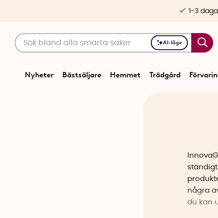
1-3 daga
AI-läge
Nyheter
Bästsäljare
Hemmet
Trädgård
Förvari
InnovaGo
ständigt
produkte
några a
du kan 