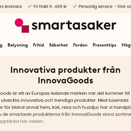
rs leverans
Fri frakt fr. 499 kr
Personlig service – före o
ng
Belysning
Fritid
Säkerhet
Fordon
Presenttips
Högt
Innovativa produkter från
InnovaGoods
ods är ett av Europas ledande märken när det kommer till 
 utveckla innovativa och trendiga produkter. Med tusentals
r för bland annat hem, kök, resa och husdjur har vi handpl
v de smartaste produkterna från InnovaGoods stora sortim
upptäcka här nedan.