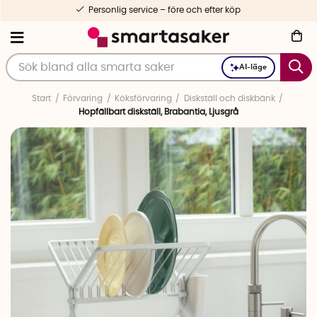
Personlig service – före och efter köp
AI-läge
Start
Förvaring
Köksförvaring
Diskställ och diskbänk
Hopfällbart diskställ, Brabantia, Ljusgrå