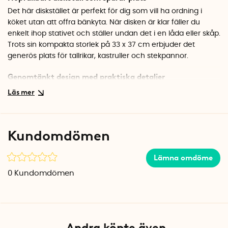
Det här diskstället är perfekt för dig som vill ha ordning i
köket utan att offra bänkyta. När disken är klar fäller du
enkelt ihop stativet och ställer undan det i en låda eller skåp.
Trots sin kompakta storlek på 33 x 37 cm erbjuder det
generös plats för tallrikar, kastruller och stekpannor.
Genomtänkt design med praktiska detaljer
Bestickbehållaren sitter på sidan och kan flyttas till höger
eller vänster sida beroende på vad som passar dig bäst.
Droppbrickan undertill samlar upp vattnet och håller bänken
torr. Silikonbeläggningen på stället gör att disken står stadigt
Kundomdömen
och inte glider.
Hållbart val i korrosionsbeständiga material
Lämna omdöme
Diskstället är tillverkat i aluminium och ABS, material som tål
0
Kundomdömen
daglig användning utan att rosta eller slitas. Brabantia har
gjort det till ett miljömedvetet val genom att använda 35 %
återvunnet material i tillverkningen. Hela 96 % av diskstället
kan återvinnas när det en dag tjänat ut.
Andra köpte även