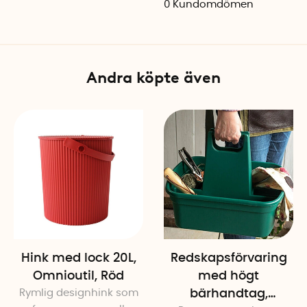
0
Kundomdömen
Material: Polypropen
Färg: Mörkgrön
Maxbelastning: 150 kg
Tillverkad i Japan
Andra köpte även
Hink med lock 20L,
Redskapsförvaring
Omnioutil, Röd
med högt
Rymlig designhink som
bärhandtag,