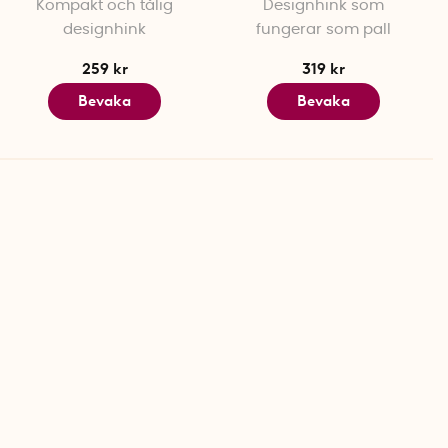
Kompakt och tålig
Designhink som
designhink
fungerar som pall
259 kr
319 kr
Bevaka
Bevaka