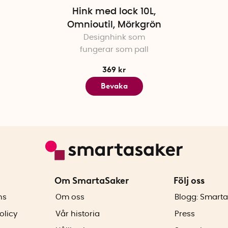
Hink med lock 10L,
Omnioutil, Mörkgrön
Designhink som
fungerar som pall
369 kr
Bevaka
Om SmartaSaker
Följ oss
ns
Om oss
Blogg: Smarta
olicy
Vår historia
Press