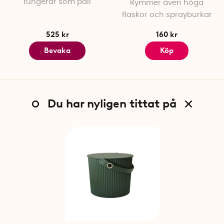
fungerar som pall
Rymmer även höga
Garland
flaskor och sprayburkar
525 kr
160 kr
Bevaka
Köp
Du har nyligen tittat på