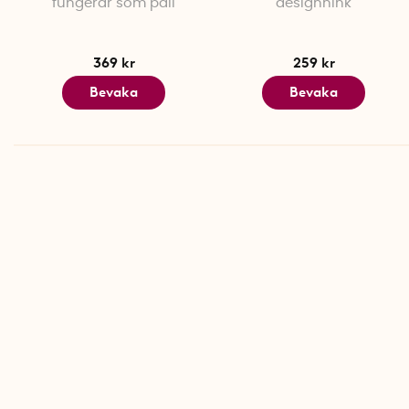
fungerar som pall
designhink
369 kr
259 kr
Bevaka
Bevaka