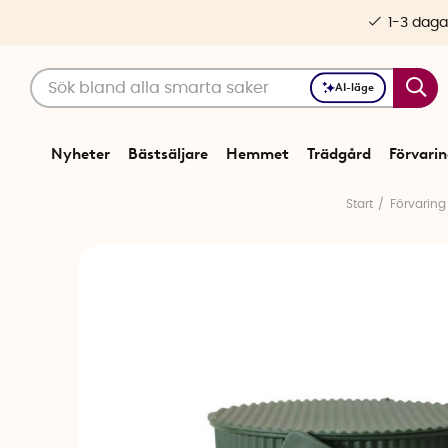
1-3 daga
AI-läge
Nyheter
Bästsäljare
Hemmet
Trädgård
Förvari
Start
Förvaring