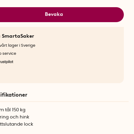
Bevaka
a SmartaSaker
årt lager i Sverige
b service
ifikationer
m tål 150 kg
ring och hink
ttslutande lock