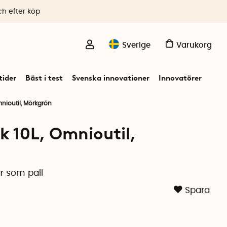
ch efter köp
Sverige
Varukorg
ider
Bäst i test
Svenska innovationer
Innovatörer
mnioutil, Mörkgrön
k 10L, Omnioutil,
r som pall
Spara