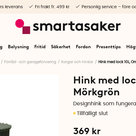
rs leverans
Fri frakt fr. 499 kr
Personlig service – före o
ng
Belysning
Fritid
Säkerhet
Fordon
Presenttips
Högt
Förråd- och garageförvaring
Korgar och hinkar
Hink med lock 10L, O
Hink med loc
Mörkgrön
Designhink som fungera
369
kr