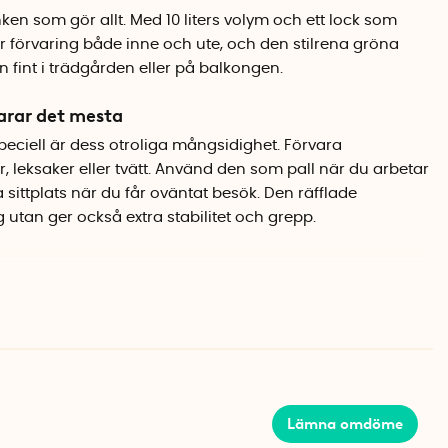
ken som gör allt. Med 10 liters volym och ett lock som
 för förvaring både inne och ute, och den stilrena gröna
n fint i trädgården eller på balkongen.
arar det mesta
eciell är dess otroliga mångsidighet. Förvara
, leksaker eller tvätt. Använd den som pall när du arbetar
a sittplats när du får oväntat besök. Den räfflade
 utan ger också extra stabilitet och grepp.
en en belastning på hela 150 kg, vilket gör att du tryggt kan
den som trappsteg. Locket sluter tätt och skyddar
och nyfikna djur. När du vill spara plats går hinkarna att
 utan lock.
Lämna omdöme