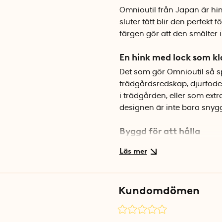
Omnioutil från Japan är hin
sluter tätt blir den perfekt
färgen gör att den smälter i
En hink med lock som kl
Det som gör Omnioutil så sp
trädgårdsredskap, djurfoder
i trädgården, eller som extr
designen är inte bara snygg
Byggd för att hålla
Trots sin lätta vikt tål hink
sitta på den eller använda 
innehållet från smuts, fukt 
stapla i varandra, med eller
Kundomdömen
Specifikationer
Volym: 10 liter