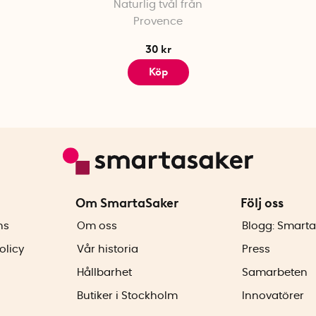
Naturlig tvål från
Provence
30 kr
Köp
Om SmartaSaker
Följ oss
ns
Om oss
Blogg: Smarta
olicy
Vår historia
Press
Hållbarhet
Samarbeten
Butiker i Stockholm
Innovatörer