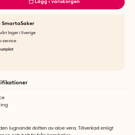
Lägg i varukorgen
a SmartaSaker
årt lager i Sverige
b service
ifikationer
nce
ring
den lugnande doften av aloe vera. Tillverkad enligt