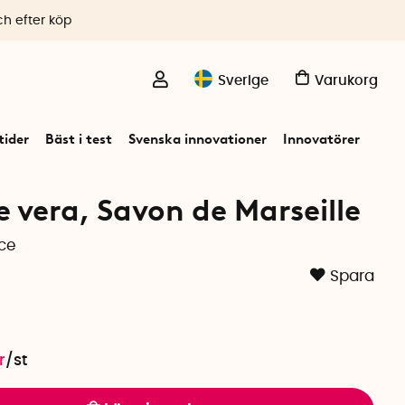
ch efter köp
Sverige
Varukorg
ider
Bäst i test
Svenska innovationer
Innovatörer
 vera, Savon de Marseille
nce
Spara
r
/
st