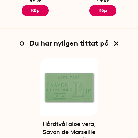
69 kr
49 kr
Köp
Köp
Du har nyligen tittat på
Hårdtvål aloe vera,
Savon de Marseille