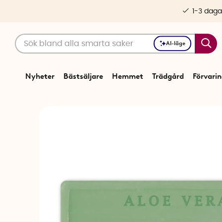
1-3 daga
AI-läge
Nyheter
Bästsäljare
Hemmet
Trädgård
Förvari