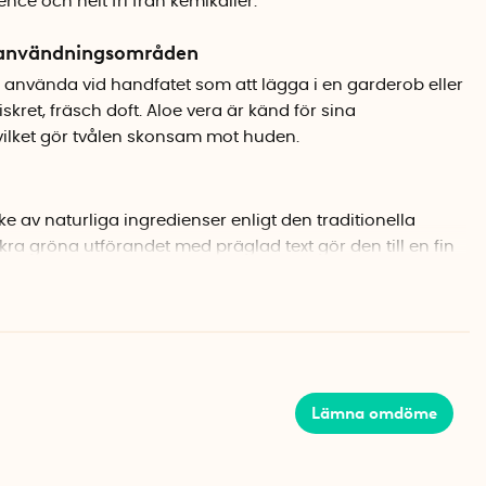
ence och helt fri från kemikalier.
a användningsområden
tt använda vid handfatet som att lägga i en garderob eller
skret, fräsch doft. Aloe vera är känd för sina
ilket gör tvålen skonsam mot huden.
ike av naturliga ingredienser enligt den traditionella
ra gröna utförandet med präglad text gör den till en fin
 som en omtänksam present.
Lämna omdöme