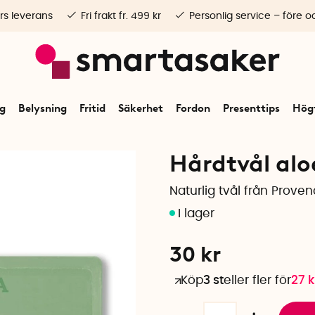
rs leverans
Fri frakt fr. 499 kr
Personlig service – före o
ng
Belysning
Fritid
Säkerhet
Fordon
Presenttips
Högt
Hårdtvål aloe
Naturlig tvål från Prove
30
kr
Köp
3 st
eller fler för
27
k