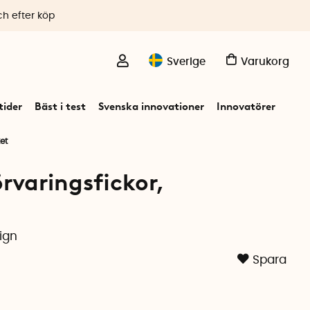
ch efter köp
Sverige
Varukorg
ider
Bäst i test
Svenska innovationer
Innovatörer
et
varingsfickor,
sign
Spara