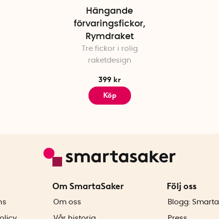
Hängande
förvaringsfickor,
Rymdraket
Tre fickor i rolig
raketdesign
399 kr
Köp
Om SmartaSaker
Följ oss
ns
Om oss
Blogg: Smarta
olicy
Vår historia
Press