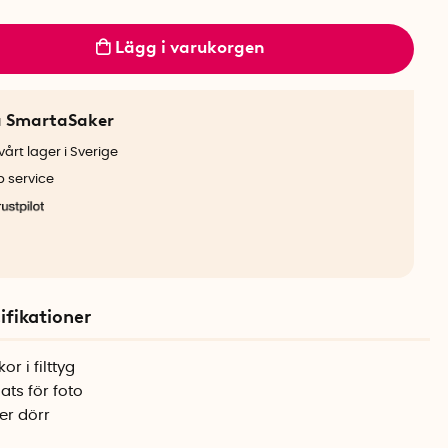
Lägg i varukorgen
a SmartaSaker
årt lager i Sverige
b service
ifikationer
r i filttyg
ats för foto
er dörr