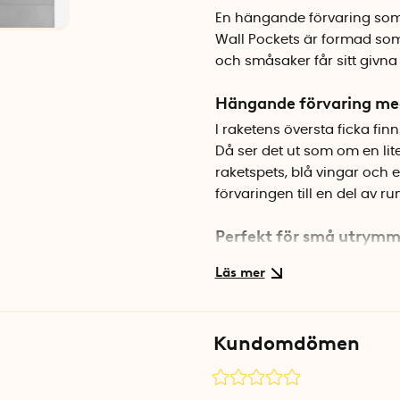
En hängande förvaring som 
Wall Pockets är formad som 
och småsaker får sitt givna
Hängande förvaring med
I raketens översta ficka finn
Då ser det ut som om en lit
raketspets, blå vingar och e
förvaringen till en del av r
Perfekt för små utrym
Väggförvaringen tar minima
baksidan av en dörr. Golvyta
kläder får en egen plats i de
filttyg och fästs enkelt m
Kundomdömen
Specifikationer
Mått: 28 x 85 cm