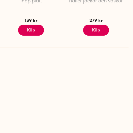
ihop platt
håller jackor och väskor
139 kr
279 kr
Köp
Köp