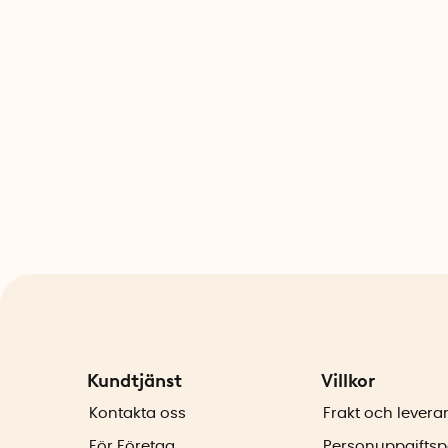
Kundtjänst
Villkor
Kontakta oss
Frakt och levera
För Företag
Personuppgiftsp