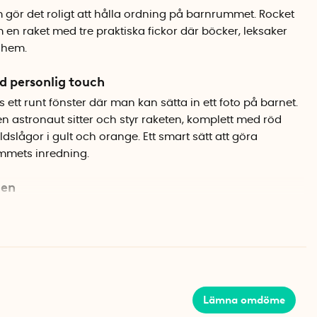
gör det roligt att hålla ordning på barnrummet. Rocket
en raket med tre praktiska fickor där böcker, leksaker
 hem.
 personlig touch
s ett runt fönster där man kan sätta in ett foto på barnet.
en astronaut sitter och styr raketen, komplett med röd
ldslågor i gult och orange. Ett smart sätt att göra
ummets inredning.
men
l plats eftersom den hängs upp på väggen eller på
n förblir fri medan böcker, tidningar, gosedjur eller
 tre fickorna. Förvaringsfickorna är tillverkade i mjukt
ed de medföljande upphängningsögorna.
Lämna omdöme