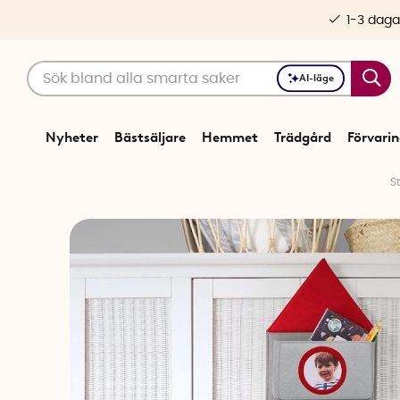
1-3 daga
AI-läge
Nyheter
Bästsäljare
Hemmet
Trädgård
Förvari
St