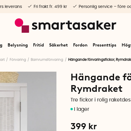
rs leverans
Fri frakt fr. 499 kr
Personlig service – före o
ng
Belysning
Fritid
Säkerhet
Fordon
Presenttips
Högt
art
Förvaring
Barnrumsförvaring
Hängande förvaringsfickor, Rymdrak
Hängande för
Rymdraket
Tre fickor i rolig raketde
399
kr