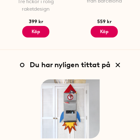
från Barcelona
Tre fickor i rolig
raketdesign
399 kr
559 kr
Köp
Köp
Du har nyligen tittat på