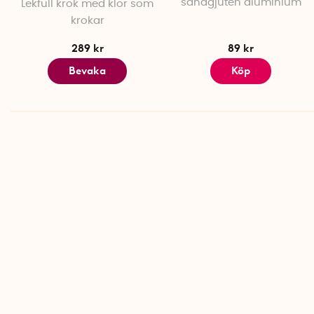
sandgjuten aluminium
Lekfull krok med klor som
krokar
289 kr
89 kr
Bevaka
Köp