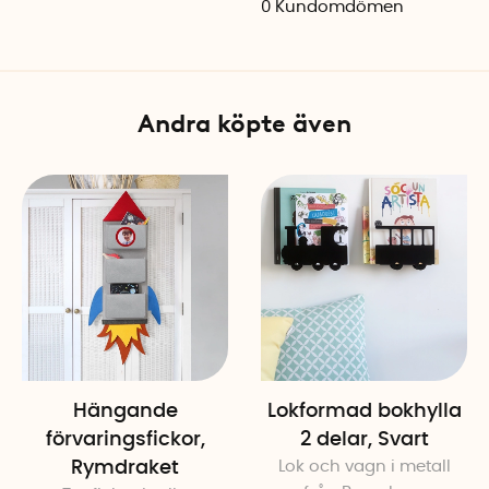
0
Kundomdömen
Material: Filttyg
Färg: Grå med röda, blå, gu
Antal fickor: 3
Andra köpte även
Hängande
Lokformad bokhylla
förvaringsfickor,
2 delar, Svart
Rymdraket
Lok och vagn i metall