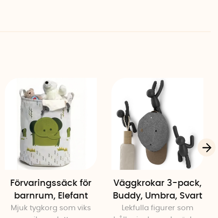
la och orange detaljer
Förvaringssäck för
Väggkrokar 3-pack,
barnrum, Elefant
Buddy, Umbra, Svart
Mjuk tygkorg som viks
Lekfulla figurer som