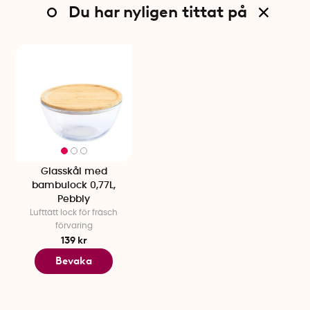
Du har nyligen tittat på
Glasskål med
bambulock 0,77L,
Pebbly
Lufttätt lock för fräsch
förvaring
139 kr
Bevaka