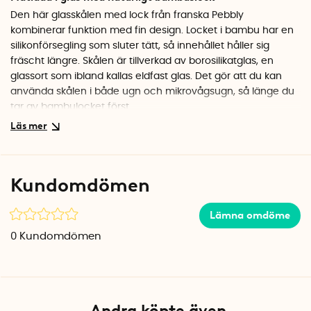
Den här glasskålen med lock från franska Pebbly
kombinerar funktion med fin design. Locket i bambu har en
silikonförsegling som sluter tätt, så innehållet håller sig
fräscht längre. Skålen är tillverkad av borosilikatglas, en
glassort som ibland kallas eldfast glas. Det gör att du kan
använda skålen i både ugn och mikrovågsugn, så länge du
tar av bambulocket först.
Från kylskåp till middagsbord
Tack vare den snygga designen fungerar skålen utmärkt att
ställa fram på bordet. Använd den som salladsskål,
Kundomdömen
serveringsskål för snacks eller som bunke när du blandar
ingredienser. Borosilikatglaset är dessutom reptåligt och har
Lämna omdöme
låg vikt jämfört med vanligt glas. Självklart är produkten BPA-
fri.
0
Kundomdömen
Specifikationer
Mått: Ø 15 x 9 cm
Volym: 770 ml
Material: Borosilikatglas, bambu, silikon
Andra köpte även