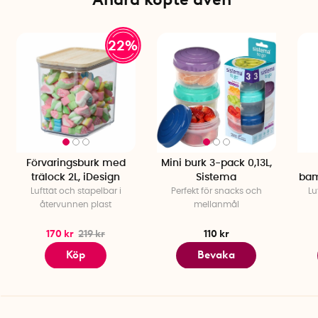
Färg: Klar/natur
BPA-fri: Ja
22%
Förvaringsburk med
Mini burk 3-pack 0,13L,
trälock 2L, iDesign
Sistema
bam
Lufttät och stapelbar i
Perfekt för snacks och
Lu
återvunnen plast
mellanmål
170 kr
219 kr
110 kr
Köp
Bevaka