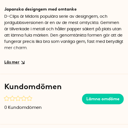
Japanska designgem med omtanke
D-Clips är Midoris populära serie av designgem, och
jordgubbsversionen är en av de mest omtyckta. Gemmen
är tillverkade i metall och håller papper säkert på plats utan
att lämna fula märken. Den genomtänkta formen gör att de
fungerar precis lika bra som vanliga gem, fast med betydligt
mer charm.
Snygg förvaringsask ingår
De 30 gemmen levereras i en rosa plastask med skjutlock
som gör det enkelt att förvara dem prydligt. Asken ser fin ut
på skrivbordet och passar perfekt som en liten present till
Kundomdömen
någon som gillar söta kontorsdetaljer.
Specifikationer
Lämna omdöme
Antal: 30 st
0
Kundomdömen
Material: Metall
Färg: Silver
Förpackning: Rosa plastask med skjutlock