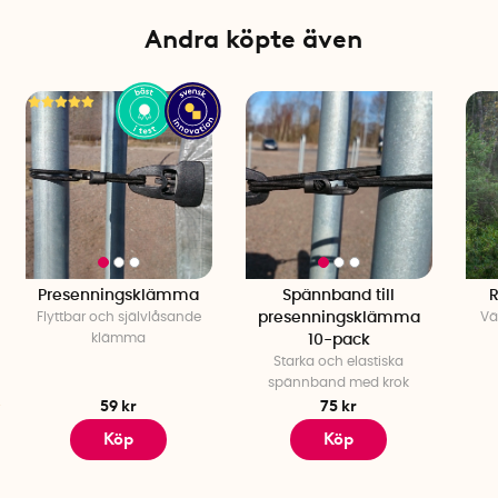
Tillverkare: Midori, Japan
Andra köpte även
Presenningsklämma
Spännband till
Flyttbar och självlåsande
presenningsklämma
Vä
klämma
10-pack
Starka och elastiska
spännband med krok
59 kr
75 kr
Köp
Köp