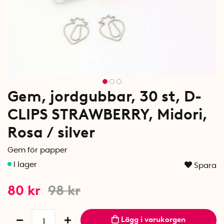
Gem, jordgubbar, 30 st, D-
CLIPS STRAWBERRY, Midori,
Rosa / silver
Gem för papper
Spara
80
kr
98
kr
Lägg i varukorgen