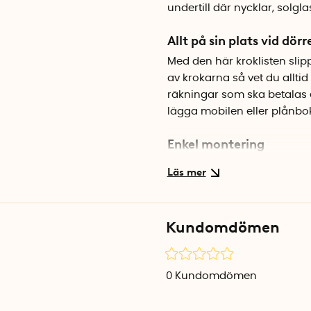
undertill där nycklar, solgl
Allt på sin plats vid dörr
Med den här kroklisten slip
av krokarna så vet du allti
räkningar som ska betalas 
lägga mobilen eller plånbo
Enkel montering
Kroklisten skruvas fast på 
kromade metallytan är tålig o
kan bli lite stökigt ibland.
Kundomdömen
Specifikationer
Mått: 27 x 6 x 12 cm
Material: Kromad metall
0
Kundomdömen
Antal krokar: 6
Färg: Silver