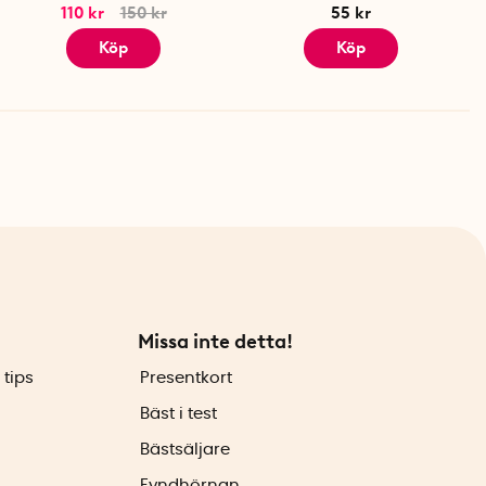
110 kr
150 kr
55 kr
Köp
Köp
Missa inte detta!
 tips
Presentkort
Bäst i test
Bästsäljare
Fyndhörnan