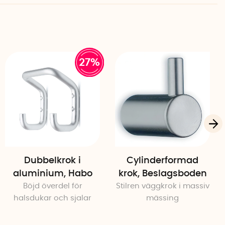
skruvar medföljer
27%
Dubbelkrok i
Cylinderformad
aluminium, Habo
krok, Beslagsboden
Böjd överdel för
Stilren väggkrok i massiv
halsdukar och sjalar
mässing