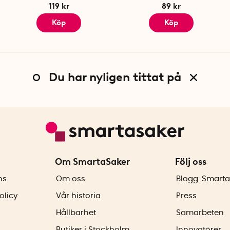
119 kr
89 kr
Köp
Köp
Du har nyligen tittat på
Om SmartaSaker
Följ oss
ns
Om oss
Blogg: Smarta
olicy
Vår historia
Press
Hållbarhet
Samarbeten
Butiker i Stockholm
Innovatörer