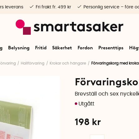
rs leverans
Fri frakt fr. 499 kr
Personlig service – före o
ng
Belysning
Fritid
Säkerhet
Fordon
Presenttips
Högt
Förvaring
Hallförvaring
Krokar och hängare
Förvaringskorg med krokar
Förvaringsko
Brevställ och sex nyckelk
198
kr