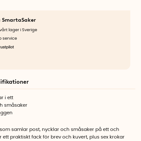
a SmartaSaker
årt lager i Sverige
b service
ifikationer
 i ett
och småsaker
väggen
n som samlar post, nycklar och småsaker på ett och
 ett praktiskt fack för brev och kuvert, plus sex krokar