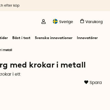
ch efter köp
Sverige
Varukorg
ider
Bäst i test
Svenska innovationer
Innovatörer
 i metall
rg med krokar i metall
rokar i ett
Spara