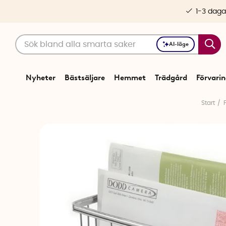
1-3 daga
AI-läge
Nyheter
Bästsäljare
Hemmet
Trädgård
Förvari
Start