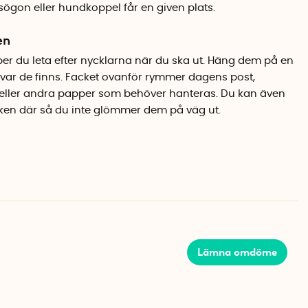
asögon eller hundkoppel får en given plats.
en
per du leta efter nycklarna när du ska ut. Häng dem på en
d var de finns. Facket ovanför rymmer dagens post,
eller andra papper som behöver hanteras. Du kan även
ken där så du inte glömmer dem på väg ut.
väggen och skruvar medföljer i förpackningen. Den
ch lätt att torka av, vilket passar perfekt i en hall där det
Lämna omdöme