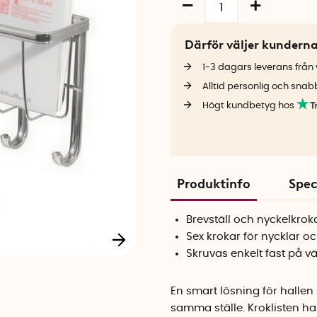
Därför väljer kundern
1-3 dagars leverans från v
Alltid personlig och snab
Högt kundbetyg hos
Produktinfo
Spec
Brevställ och nyckelkrokar
Sex krokar för nycklar 
Skruvas enkelt fast på 
En smart lösning för halle
samma ställe. Kroklisten har