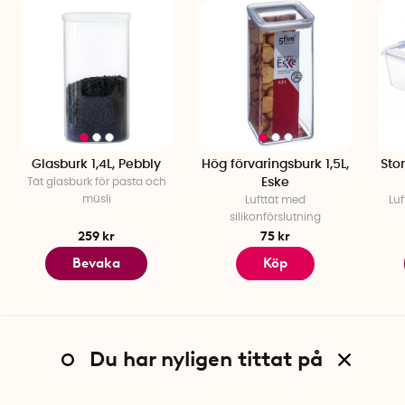
Glasburk 1,4L, Pebbly
Hög förvaringsburk 1,5L,
Stor
Tät glasburk för pasta och
Eske
müsli
Lufttät med
Luf
silikonförslutning
259 kr
75 kr
Bevaka
Köp
Du har nyligen tittat på