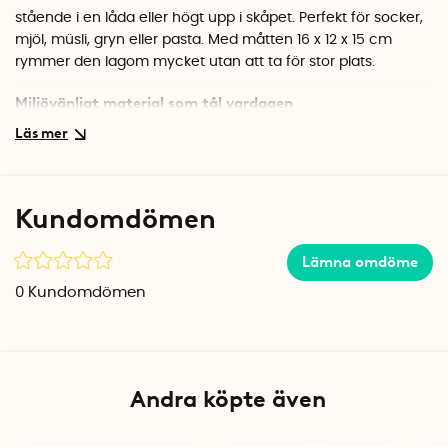
stående i en låda eller högt upp i skåpet. Perfekt för socker,
mjöl, müsli, gryn eller pasta. Med måtten 16 x 12 x 15 cm
rymmer den lagom mycket utan att ta för stor plats.
Miljövänligt material som tål vardagen
Burken är tillverkad av Ecozen biomassa, ett hållbart och
BPA-fritt material. Den är stapelbar, så du kan bygga på
höjden och utnyttja skåputrymmet maximalt. Flera burkar i
olika storlekar skapar ett snyggt och enhetligt intryck i köket.
Kundomdömen
Specifikationer
Mått: 16 x 12 x 15 cm
Lämna omdöme
Volym: 2 liter
0
Kundomdömen
Material: BPA-fri Ecozen biomassa
Färg: Transparent med vitt lock
Andra köpte även