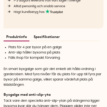
1-3 dagars leverans från vårt lager i Sverige
Alltid personlig och snabb service
Högt kundbetyg hos
Produktinfo
Specifikationer
Plats för 4 par byxor på en galge
Anti-slip håller byxorna på plats
Fälls ihop för kompakt förvaring
En smart byxgalge som gör det enkelt att hålla ordning i
garderoben. Med fyra nivåer får du plats för upp till fyra par
byxor på samma galge, vilket sparar värdefull plats på
klädstången.
Byxgalge med anti-slip-yta
Tack vare den speciella anti-slip-ytan på stängerna ligger
byxorna kvar där du hänger dem. Plaggen glider inte ner