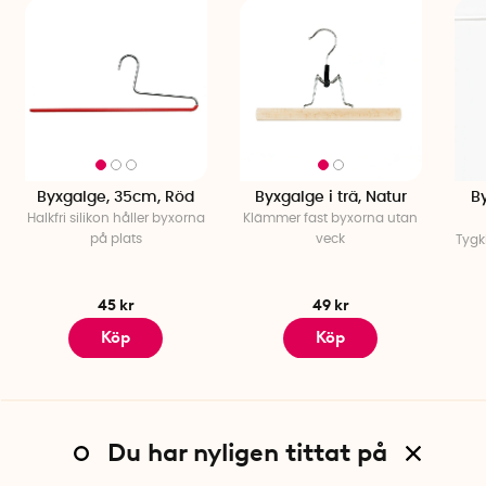
Byxgalge, 35cm, Röd
Byxgalge i trä, Natur
By
Halkfri silikon håller byxorna
Klämmer fast byxorna utan
på plats
veck
Tygk
45 kr
49 kr
Köp
Köp
Du har nyligen tittat på