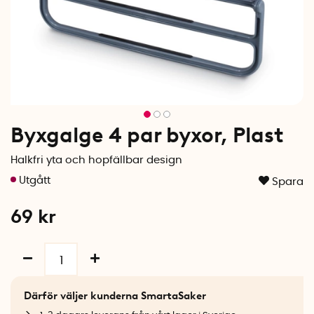
Byxgalge 4 par byxor, Plast
Halkfri yta och hopfällbar design
Spara
69
kr
Därför väljer kunderna SmartaSaker