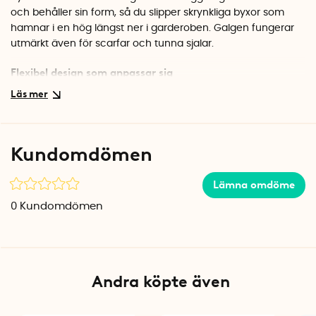
och behåller sin form, så du slipper skrynkliga byxor som
hamnar i en hög längst ner i garderoben. Galgen fungerar
utmärkt även för scarfar och tunna sjalar.
Flexibel design som anpassar sig
Galgen går att fälla ihop så att den bara tar upp hälften av
höjden. Perfekt om du bara vill hänga två par byxor eller
behöver mer utrymme ovanför. Den neutrala grå färgen
smälter fint in i de flesta garderober och ger ett stilrent
Kundomdömen
intryck.
Specifikationer
Lämna omdöme
Mått: 40 x 37 cm
0
Kundomdömen
Material: Polypropen
Färg: Grå
Andra köpte även