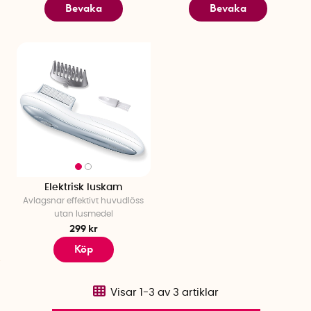
Värmedynan är naturligtvis kvar och ytterligare
Bevaka
Bevaka
värmeprodukter har tillkommit genom åren. Dessutom har
Beurer utökat sitt sortiment med många högkvalitativa
produktkategorier. Skönhet och välmående,
aktivitetsprodukter och medicinska produkter är några av
produktkategorierna som tillkommit. Allt i linje med Käthe och
Eugen Beurers ursprungliga idé för över 100 år sedan - att
hjälpa folk till bättre hälsa och välmående.
Elektrisk luskam
Avlägsnar effektivt huvudlöss
utan lusmedel
299 kr
Köp
Visar
1-3
av
3
artiklar