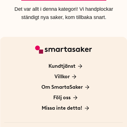
Det var allt i denna kategori! Vi handplockar
ständigt nya saker, kom tillbaka snart.
Kundtjänst
Kontakta oss
Villkor
För Företag
Frakt och leverans
Om SmartaSaker
Personuppgiftspolicy
Om oss
Följ oss
Köpvillkor
Vår historia
Blogg: Smarta tips
Missa inte detta!
Betalning
Hållbarhet
Press
Presentkort
Butiker i Stockholm
Samarbeten
Bäst i test