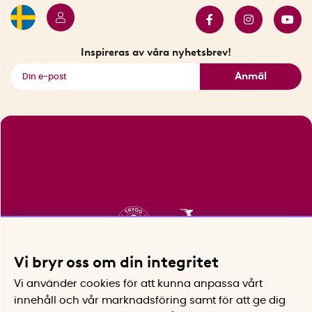
Innovatörer
Bästsäljare
Fyndhörnan
Inspireras av våra nyhetsbrev!
Se alla smarta saker
Anmäl
Vi bryr oss om din integritet
Vi använder cookies för att kunna anpassa vårt
innehåll och vår marknadsföring samt för att ge dig