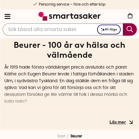
Personlig service – före och efter köp
AI-läge
Beurer - 100 år av hälsa och
välmående
År 1919 hade första världskriget precis avslutats och paret
Käthe och Eugen Beurer levde i fattiga förhållanden i staden
Ulm, i sydvästra Tyskland. En dag ställde dem en fråga till sig
själva: Vad kan vi göra för att försörja oss och för att
dessutom försöka ge lite värme till folk i dessa mörka och
kalla tider?
Paret, framförallt Käthe Beurer fick plötsligt en idé, en vision
om elektriska värmedynor. Med värmedynor skulle
människor i framtiden kunna få komfortabel värmekälla i
hemmet, vilket var ett otroligt effektivt alternativ till en säng
Start
Beurer