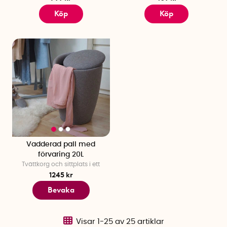
Köp
Köp
Vadderad pall med
förvaring 20L
Tvättkorg och sittplats i ett
1245 kr
Bevaka
Visar
1-25
av
25
artiklar