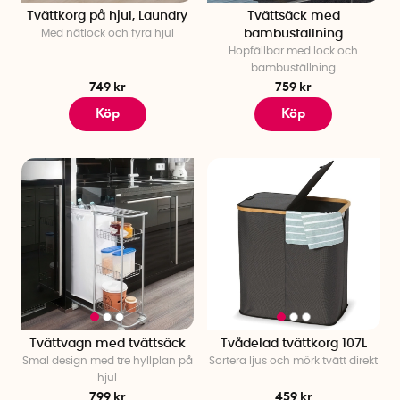
Tvättkorg på hjul, Laundry
Tvättsäck med
Med nätlock och fyra hjul
bambuställning
Hopfällbar med lock och
bambuställning
749 kr
759 kr
Köp
Köp
Tvättvagn med tvättsäck
Tvådelad tvättkorg 107L
Smal design med tre hyllplan på
Sortera ljus och mörk tvätt direkt
hjul
799 kr
459 kr