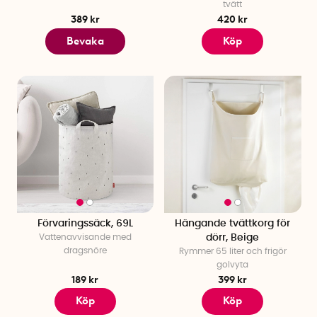
tvätt
389 kr
420 kr
Vad minskar lukt i tvättkorgen?
Bevaka
Köp
Ventilerad design och avtagbar, tvättbar innerpåse hjälper
luften att cirkulera och håller korgen fräsch.
Förvaringssäck, 69L
Hängande tvättkorg för
Vattenavvisande med
dörr, Beige
dragsnöre
Rymmer 65 liter och frigör
golvyta
189 kr
399 kr
Köp
Köp