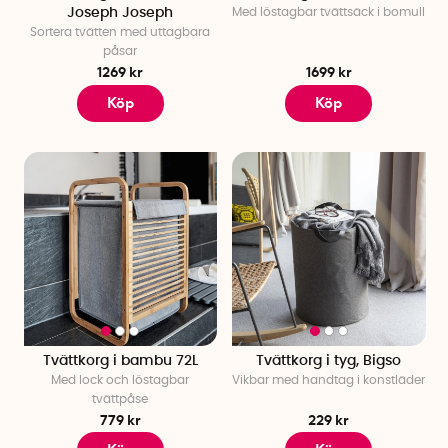
Joseph Joseph
Med löstagbar tvättsäck i bomull
Sortera tvätten med uttagbara
påsar
1269 kr
1699 kr
Köp
Köp
Tvättkorg i bambu 72L
Tvättkorg i tyg, Bigso
Med lock och löstagbar
Vikbar med handtag i konstläder
tvättpåse
779 kr
229 kr