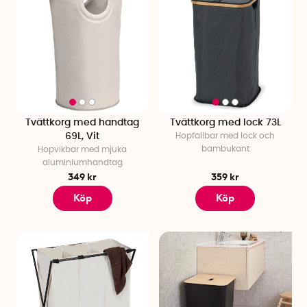
Tvättkorg med handtag
Tvättkorg med lock 73L
69L, Vit
Hopfällbar med lock och
bambukant
Hopvikbar med mjuka
aluminiumhandtag
349 kr
359 kr
Köp
Köp