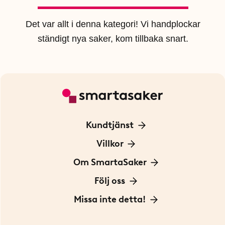
Det var allt i denna kategori! Vi handplockar
ständigt nya saker, kom tillbaka snart.
Kundtjänst
Kontakta oss
Villkor
För Företag
Frakt och leverans
Om SmartaSaker
Personuppgiftspolicy
Om oss
Följ oss
Köpvillkor
Vår historia
Blogg: Smarta tips
Missa inte detta!
Betalning
Hållbarhet
Press
Presentkort