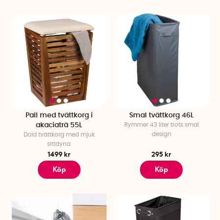
Pall med tvättkorg i
Smal tvättkorg 46L
akaciaträ 55L
Rymmer 43 liter trots smal
design
Dold tvättkorg med mjuk
sittdyna
1499 kr
295 kr
Köp
Köp