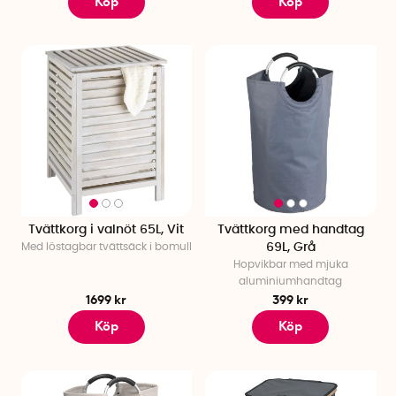
Köp
Köp
Tvättkorg i valnöt 65L, Vit
Tvättkorg med handtag
Med löstagbar tvättsäck i bomull
69L, Grå
Hopvikbar med mjuka
aluminiumhandtag
1699 kr
399 kr
Köp
Köp