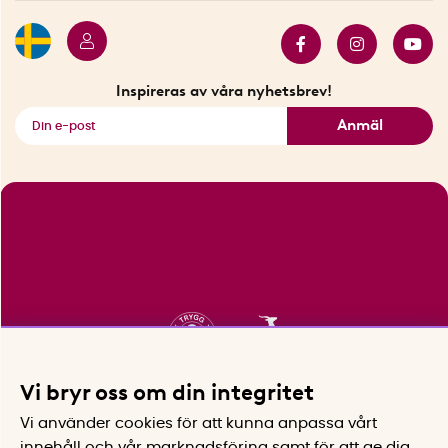
Butiker i Stockholm
Samarbeten
Bäst i test
Innovatörer
Bästsäljare
Fyndhörnan
Inspireras av våra nyhetsbrev!
Se alla smarta saker
Anmäl
Vi bryr oss om din integritet
Vi använder cookies för att kunna anpassa vårt
innehåll och vår marknadsföring samt för att ge dig