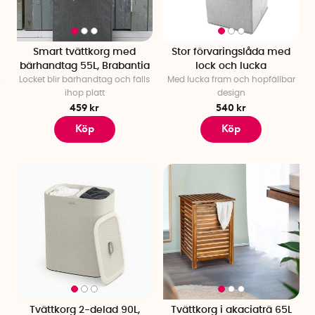
Smart tvättkorg med
Stor förvaringslåda med
bärhandtag 55L, Brabantia
lock och lucka
Locket blir bärhandtag och fälls
Med lucka fram och hopfällbar
ihop platt
design
459 kr
540 kr
Köp
Köp
Tvättkorg 2-delad 90L,
Tvättkorg i akaciaträ 65L