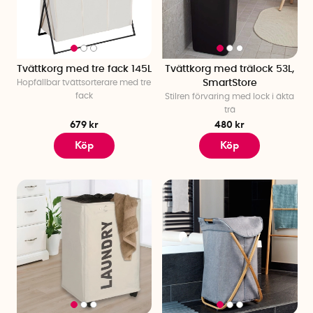
Tvättkorg med tre fack 145L
Tvättkorg med trälock 53L,
Hopfällbar tvättsorterare med tre
SmartStore
fack
Stilren förvaring med lock i äkta
trä
679 kr
480 kr
Köp
Köp