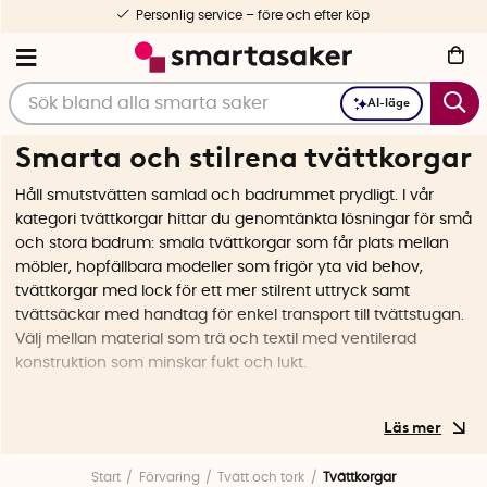
Personlig service – före och efter köp
AI-läge
Smarta och stilrena tvättkorgar
Håll smutstvätten samlad och badrummet prydligt. I vår
kategori tvättkorgar hittar du genomtänkta lösningar för små
och stora badrum: smala tvättkorgar som får plats mellan
möbler, hopfällbara modeller som frigör yta vid behov,
tvättkorgar med lock för ett mer stilrent uttryck samt
tvättsäckar med handtag för enkel transport till tvättstugan.
Välj mellan material som trä och textil med ventilerad
konstruktion som minskar fukt och lukt.
Välj rätt tvättkorg
Utgå från badrummets storlek och dina rutiner. I ett litet
badrum fungerar en smal eller hörnanpassad modell bra. Vill
Start
Förvaring
Tvätt och tork
Tvättkorgar