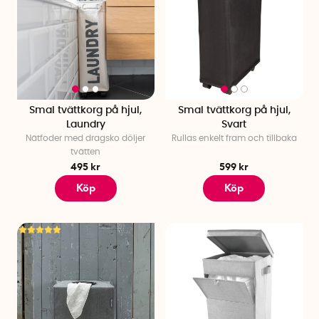
Smal tvättkorg på hjul,
Smal tvättkorg på hjul,
Laundry
Svart
Nätfoder med dragsko döljer
Rullas enkelt fram och tillbaka
tvätten
495 kr
599 kr
Köp
Köp