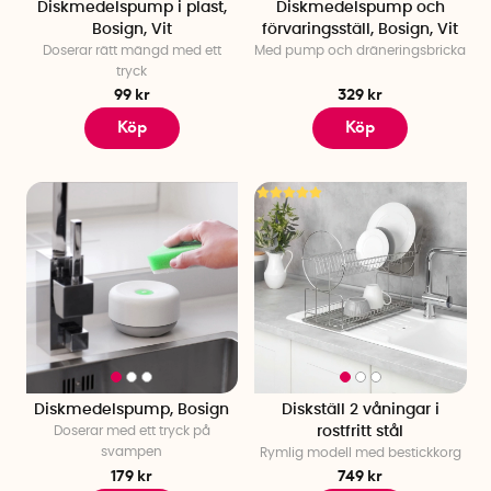
Diskmedelspump i plast,
Diskmedelspump och
Bosign, Vit
förvaringsställ, Bosign, Vit
Doserar rätt mängd med ett
Med pump och dräneringsbricka
tryck
99 kr
329 kr
Köp
Köp
Diskmedelspump, Bosign
Diskställ 2 våningar i
Doserar med ett tryck på
rostfritt stål
svampen
Rymlig modell med bestickkorg
179 kr
749 kr