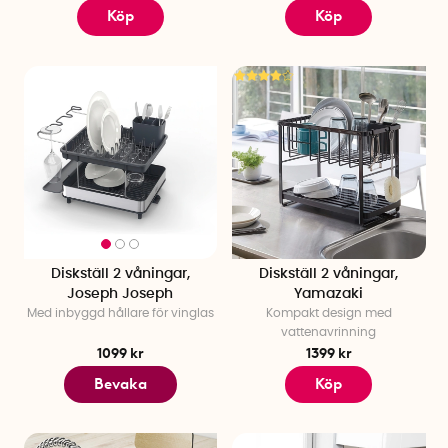
Köp
Köp
Diskställ 2 våningar,
Diskställ 2 våningar,
Joseph Joseph
Yamazaki
Med inbyggd hållare för vinglas
Kompakt design med
vattenavrinning
1099 kr
1399 kr
Bevaka
Köp