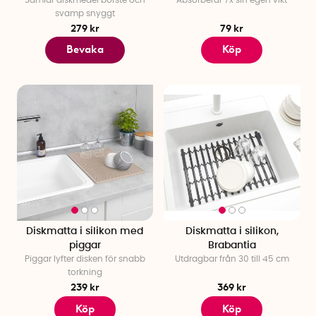
svamp snyggt
279 kr
79 kr
Bevaka
Köp
Diskmatta i silikon med
Diskmatta i silikon,
piggar
Brabantia
Piggar lyfter disken för snabb
Utdragbar från 30 till 45 cm
torkning
239 kr
369 kr
Köp
Köp