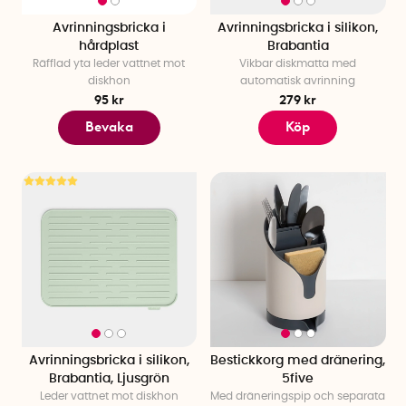
Avrinningsbricka i
Avrinningsbricka i silikon,
hårdplast
Brabantia
Räfflad yta leder vattnet mot
Vikbar diskmatta med
diskhon
automatisk avrinning
95 kr
279 kr
Bevaka
Köp
Avrinningsbricka i silikon,
Bestickkorg med dränering,
Brabantia, Ljusgrön
5five
Leder vattnet mot diskhon
Med dräneringspip och separata