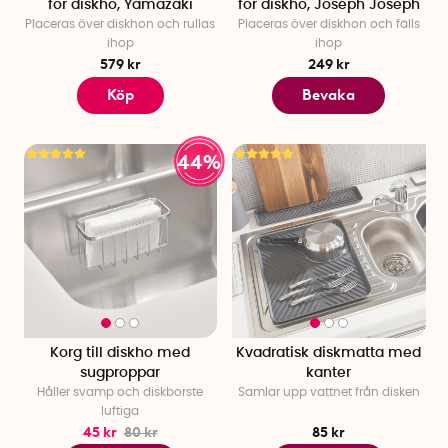
för diskho, Yamazaki
för diskho, Joseph Joseph
Placeras över diskhon och rullas
Placeras över diskhon och fälls
ihop
ihop
579 kr
249 kr
Köp
Bevaka
44%
Korg till diskho med
Kvadratisk diskmatta med
sugproppar
kanter
Håller svamp och diskborste
Samlar upp vattnet från disken
luftiga
45 kr
80 kr
85 kr