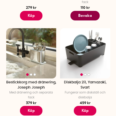
fack
279 kr
110 kr
Köp
Bevaka
Bestickkorg med dränering,
Diskbalja 2i1, Yamazaki,
Joseph Joseph
Svart
Med dränering och separata
Fungerar som diskställ och
fack
diskbalja
379 kr
459 kr
Köp
Köp