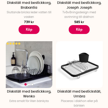
Diskställ med bestickkorg,
Diskställ med bestickkorg,
Brabantia
Joseph Joseph
Sluttande bricka leder vatten till
Tvåvåningsdesign med
vasken
avrinning till diskhon
739 kr
585 kr
Köp
Köp
Diskställ med bestickkorg,
Diskställ med bestickställ,
Wenko
Umbra
Extra smalt för liten bänkyta
Placeras i diskhon eller på
bänken