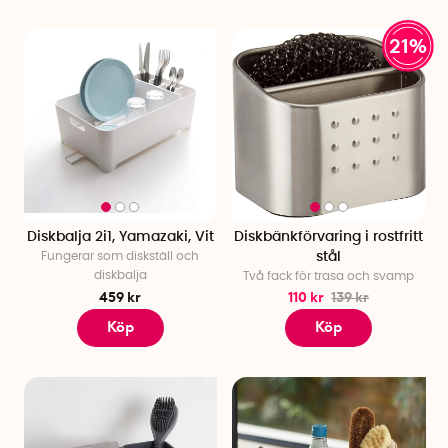
21%
Diskbalja 2i1, Yamazaki, Vit
Diskbänkförvaring i rostfritt
Fungerar som diskställ och
stål
diskbalja
Två fack för trasa och svamp
459 kr
110 kr
139 kr
Köp
Köp