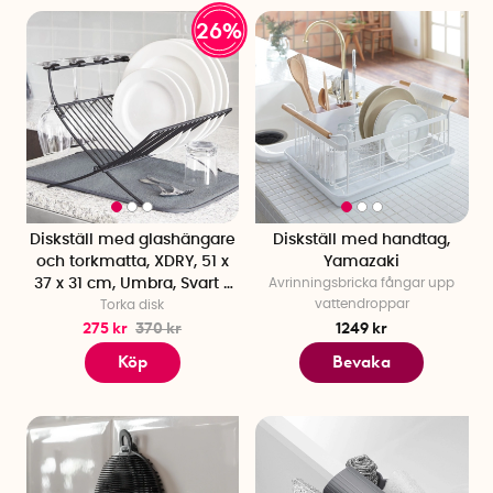
26%
Diskställ med glashängare
Diskställ med handtag,
och torkmatta, XDRY, 51 x
Yamazaki
37 x 31 cm, Umbra, Svart /
Avrinningsbricka fångar upp
vattendroppar
Torka disk
Grå
275 kr
370 kr
1249 kr
Köp
Bevaka