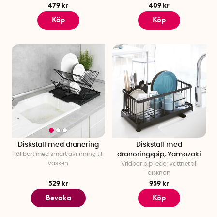
479 kr
409 kr
Köp
Köp
Diskställ med dränering
Diskställ med
Fällbart med smart avrinning till
dräneringspip, Yamazaki
vasken
Vridbar pip leder vattnet till
diskhon
529 kr
959 kr
Bevaka
Köp