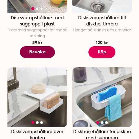
Disksvampshållare med
Disksvampshållare till
sugpropp i plast
diskho, Umbra
Fästs med sugproppar för snabb
Hänger på kranen och dränerar
torkning
59 kr
120 kr
Bevaka
Köp
Disksvampshållare över
Disktrasehållare för diskho
kanten
med sugpropp