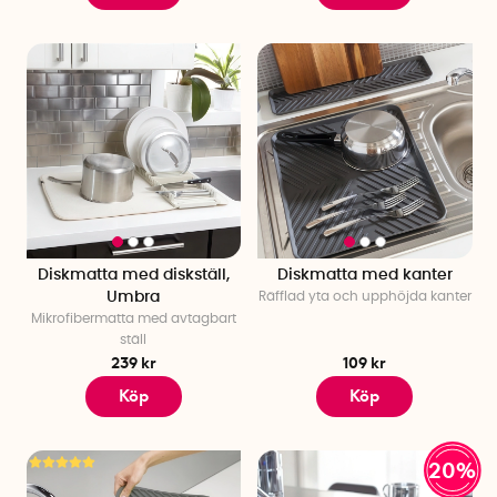
Diskmatta med diskställ,
Diskmatta med kanter
Umbra
Räfflad yta och upphöjda kanter
Mikrofibermatta med avtagbart
ställ
239 kr
109 kr
Köp
Köp
20%