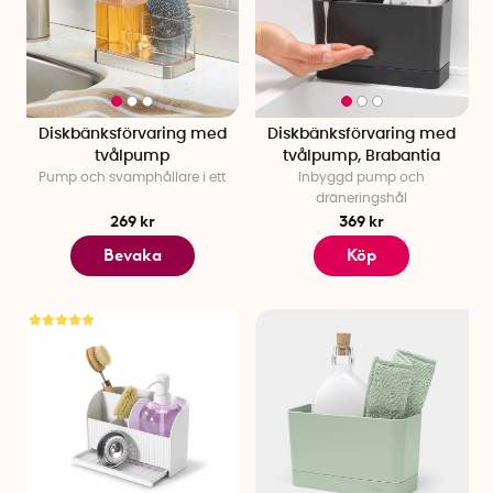
Diskbänksförvaring med
Diskbänksförvaring med
tvålpump
tvålpump, Brabantia
Pump och svamphållare i ett
Inbyggd pump och
dräneringshål
269 kr
369 kr
Bevaka
Köp