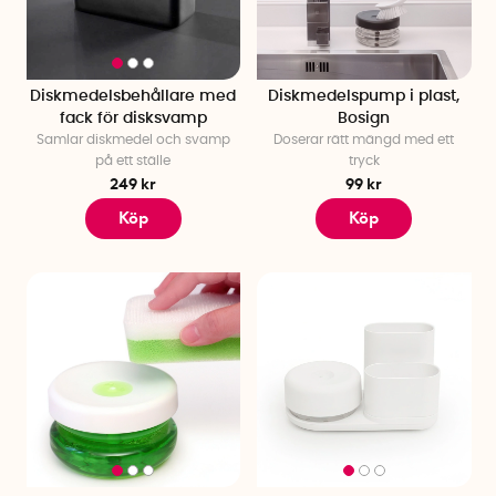
Diskmedelsbehållare med
Diskmedelspump i plast,
fack för disksvamp
Bosign
Samlar diskmedel och svamp
Doserar rätt mängd med ett
på ett ställe
tryck
249 kr
99 kr
Köp
Köp