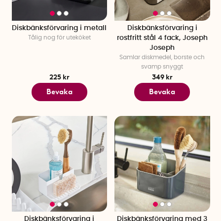
Diskbänksförvaring i metall
Diskbänksförvaring i
Tålig nog för uteköket
rostfritt stål 4 fack, Joseph
Joseph
Samlar diskmedel, borste och
svamp snyggt
225 kr
349 kr
Bevaka
Bevaka
Diskbänksförvaring i
Diskbänksförvaring med 3