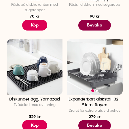
Fästs på diskhokanten med
Fästs i diskhon med sugpropp
sugproppar
70 kr
90 kr
Köp
Bevaka
Diskunderlägg, Yamazaki
Expanderbart diskställ 32-
Tvådelad med avrinning
51cm, Rayen
Dra ut för extra plats vid behov
329 kr
279 kr
Köp
Bevaka