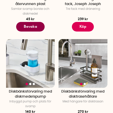
återvunnen plast
fack, Joseph Joseph
Samlar svamp borste och
Tre fack med dränering
diskmedel
45 kr
239 kr
Bevaka
Köp
Diskbänksförvaring med
Diskbänksförvaring med
diskmedelspump
disktrasehållare
Inbyggd pump och plats för
Med hängare för disktrasan
svamp
140 kr
270 kr