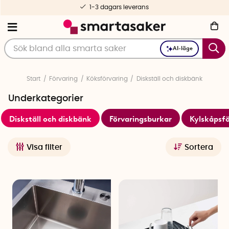
Fri frakt fr. 499 kr
AI-läge
Start
Förvaring
Köksförvaring
Diskställ och diskbänk
Underkategorier
Diskställ och diskbänk
Förvaringsburkar
Kylskåpsfö
Visa filter
Sortera