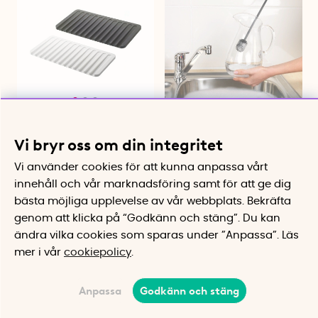
Liten avrinningsbricka i
Liten diskborste med långt
silikon, Yamazaki
skaft i silikon
Vi bryr oss om din integritet
Leder vattnet direkt ner i diskhon
Extra långt skaft för djupa kärl
299 kr
125 kr
Vi använder cookies för att kunna anpassa vårt
innehåll och vår marknadsföring samt för att ge dig
Köp
Bevaka
bästa möjliga upplevelse av vår webbplats.
Bekräfta
genom att klicka på “Godkänn och stäng”. Du kan
ändra vilka cookies som sparas under ”Anpassa”.
Läs
mer i vår
cookiepolicy
.
Anpassa
Godkänn och stäng