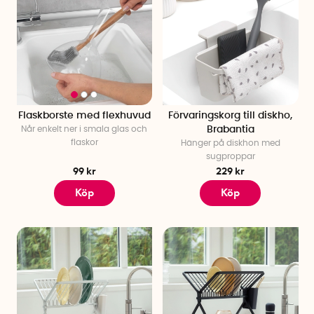
Flaskborste med flexhuvud
Förvaringskorg till diskho,
Når enkelt ner i smala glas och
Brabantia
flaskor
Hänger på diskhon med
sugproppar
99 kr
229 kr
Köp
Köp