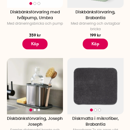
Diskbänksförvaring med
Diskbänksförvaring,
tvålpump, Umbra
Brabantia
Med dräneringsbricka och pump
Med dränering och avtagbar
bricka
359 kr
199 kr
Köp
Köp
Diskbänksförvaring, Joseph
Diskmatta i mikrofiber,
Joseph
Brabantia
Samlar diskmedel borste och
Absorberar 7x sin egen vikt