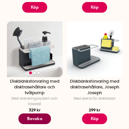
Köp
Köp
Diskbänksförvaring med
Diskbänksförvaring med
disktrasehållare och
disktrasehållare, Joseph
tvålpump
Joseph
Med dräneringssystem och
Med skena för disktrasan
trasställ
329 kr
299 kr
Bevaka
Köp