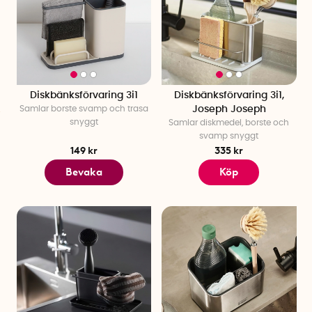
Diskbänksförvaring 3i1
Diskbänksförvaring 3i1,
Samlar borste svamp och trasa
Joseph Joseph
snyggt
Samlar diskmedel, borste och
svamp snyggt
149 kr
335 kr
Bevaka
Köp