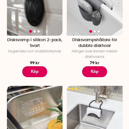
Disksvamp i silikon 2-pack,
Disksvampshållare för
Svart
dubbla diskhoar
Hygieniska och snabbtorkande
Hänger över kanten mellan
diskhoarna
99 kr
79 kr
Köp
Köp