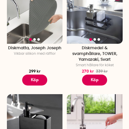
Diskmatta, Joseph Joseph
Diskmedel &
Vikbar silikon med räfflor
svamphållare, TOWER,
Yamazaki, Svart
Smart hållare för köket
299 kr
270 kr
339 kr
Köp
Köp