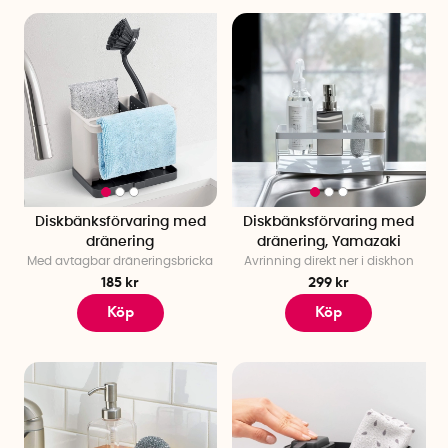
Diskbänksförvaring med
Diskbänksförvaring med
dränering
dränering, Yamazaki
Med avtagbar dräneringsbricka
Avrinning direkt ner i diskhon
185 kr
299 kr
Köp
Köp