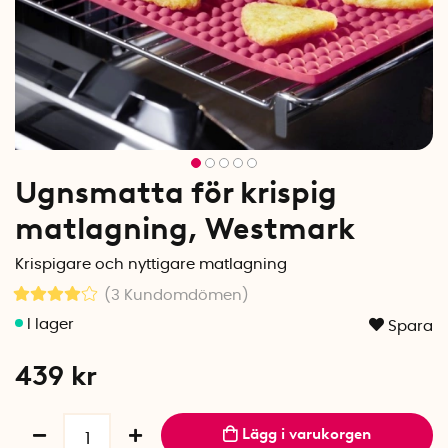
Ugnsmatta för krispig
matlagning, Westmark
Krispigare och nyttigare matlagning
(3
Kundomdömen
)
Spara
439
kr
Lägg i varukorgen