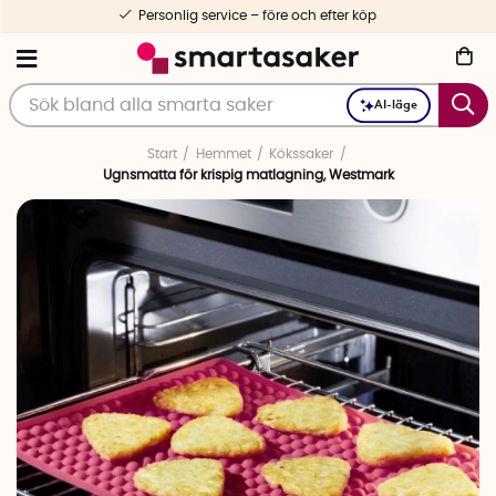
Personlig service – före och efter köp
AI-läge
Start
Hemmet
Kökssaker
Ugnsmatta för krispig matlagning, Westmark