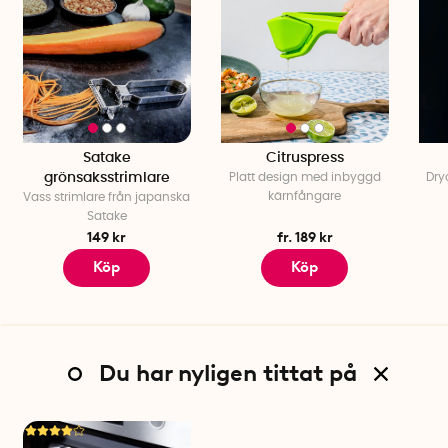
Satake
Citruspress
grönsaksstrimlare
Platt design med inbyggd
Dry
kärnfångare
Vass strimlare från japanska
Satake
149 kr
fr. 189 kr
Köp
Köp
Du har nyligen tittat på