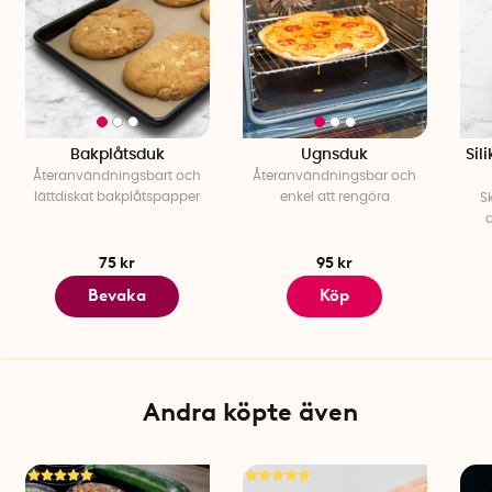
Bakplåtsduk
Ugnsduk
Sil
Återanvändningsbart och
Återanvändningsbar och
lättdiskat bakplåtspapper
enkel att rengöra
S
a
75 kr
95 kr
Bevaka
Köp
Andra köpte även