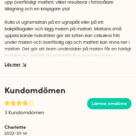
upp överflödigt matfett, vilket resulterar i fettsnålare
tillagning och en krispigare yta!
Rulla ut ugnsmattan på en ugnsplåt eller på ett
bakplåtsgaller och lägg maten på mattan. Mattans små
uppstickande halvsfärer gör att luften kan cirkulera fritt
under maten och överflödig olja och matfett kan rinna ner i
mattan. Det gör att även undersidan på maten får en härligt
knaprig yta, perfekt för potatisklyftor, pommes frites,
kyckling, grönsaker och många andra råvaror!
Ugnsmattan är tillverkad i livsmedelsgodkänd silikon och kan
diskas i diskmaskinen. När du inte använder ugnsmattan kan
Kundomdömen
du rulla ihop den för enklare förvaring.
Ugnsmattan från tyska Westmark är 40 x 28 x 1 cm och
Lämna omdöme
passar i standardugnar.
3
Kundomdömen
Värmetålig upp till 240 °C. OBS! Silikonen blir varmt.
5 års garanti.
Charlotte
2022-01-14