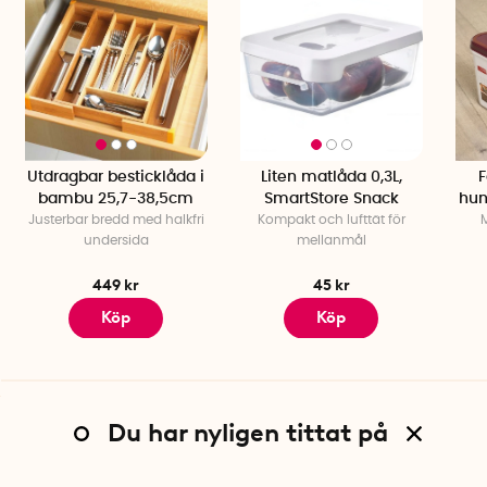
Utdragbar besticklåda i
Liten matlåda 0,3L,
F
bambu 25,7-38,5cm
SmartStore Snack
hun
Justerbar bredd med halkfri
Kompakt och lufttät för
M
undersida
mellanmål
449 kr
45 kr
Köp
Köp
Du har nyligen tittat på