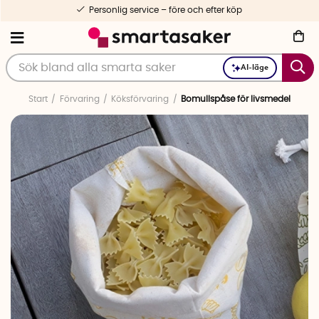
Personlig service – före och efter köp
AI-läge
Start
Förvaring
Köksförvaring
Bomullspåse för livsmedel