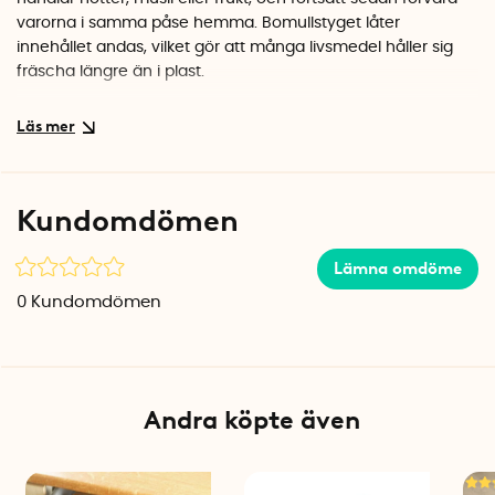
varorna i samma påse hemma. Bomullstyget låter
innehållet andas, vilket gör att många livsmedel håller sig
fräscha längre än i plast.
Praktisk design med dragsko
Påsen stängs enkelt med en dragsko så att innehållet hålls
på plats. Du kan också hänga upp den på en krok om du vill
spara plats i skåpet. En smart detalj är att påsen krymper i
Kundomdömen
takt med att du använder innehållet, till skillnad från burkar
och behållare som tar lika mycket plats oavsett
Lämna omdöme
fyllnadsgrad. Den stilrena designen med gula illustrationer
av pasta och gryn gör att påsen ser fin ut även hängandes
0
Kundomdömen
framme.
Specifikationer
Mått: 20 x 25 cm
Material: Organisk bomull
Andra köpte även
Färg: Beige med gult mönster
Tillverkad i: Frankrike