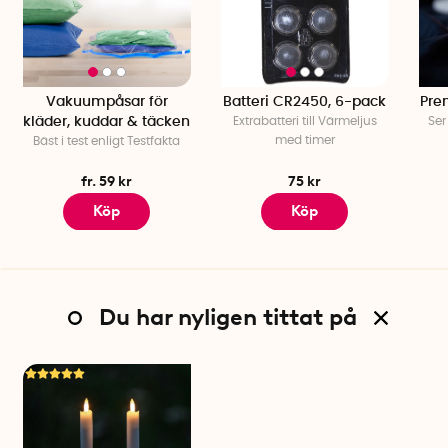
Vakuumpåsar för
Batteri CR2450, 6-pack
Pre
kläder, kuddar & täcken
Extrabatteri till Värmeljus
Ser
med timer
Bäst i test enligt Testfakta
fr. 59 kr
75 kr
Köp
Köp
Du har nyligen tittat på