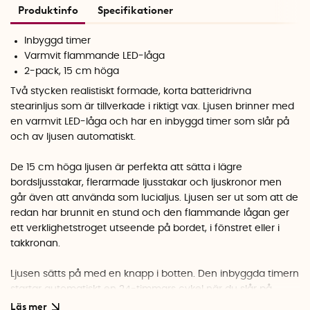
Produktinfo
Specifikationer
Inbyggd timer
Varmvit flammande LED-låga
2-pack, 15 cm höga
Två stycken realistiskt formade, korta batteridrivna
stearinljus som är tillverkade i riktigt vax. Ljusen brinner med
en varmvit LED-låga och har en inbyggd timer som slår på
och av ljusen automatiskt.
De 15 cm höga ljusen är perfekta att sätta i lägre
bordsljusstakar, flerarmade ljusstakar och ljuskronor men
går även att använda som lucialjus. Ljusen ser ut som att de
redan har brunnit en stund och den flammande lågan ger
ett verklighetstroget utseende på bordet, i fönstret eller i
takkronan.
Ljusen sätts på med en knapp i botten. Den inbyggda timern
startar automatiskt en 24-timmars cykel när du slår på
ljusen. När du tänder ljusen lyser de i 6 timmar, därefter är