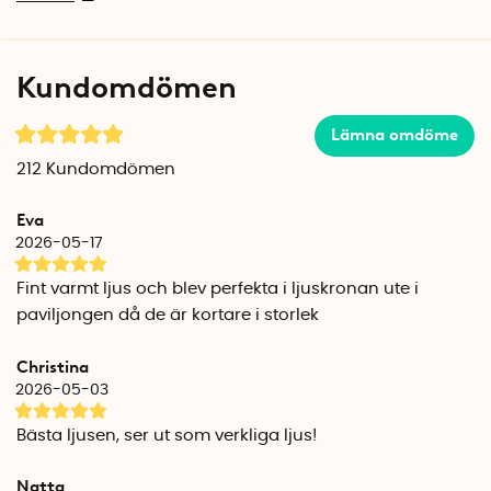
de släckta i 18 timmar för att sedan börja lysa igen samma
tid nästa dygn.
Kundomdömen
Stearinljusens energisnåla LED-lampa drivs av 2 st AA-
batterier (ingår ej), som ger ca 200 timmars batteritid vilket
Lämna omdöme
är ca en månads användning med den inbyggda timern.
212
Kundomdömen
Antal ljus per förpackning: 2 st
Batteriljusen ska endast användas inomhus.
Eva
Batterier ingår ej.
2026-05-17
Fint varmt ljus och blev perfekta i ljuskronan ute i
paviljongen då de är kortare i storlek
Christina
2026-05-03
Bästa ljusen, ser ut som verkliga ljus!
Natta