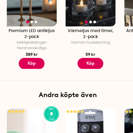
Premium LED antikljus
Värmeljus med timer,
Ant
2-pack
2-pack
Verklighetstrogen
Varmvit mysbelysning
flammande låga
389 kr
59 kr
Köp
Köp
Andra köpte även