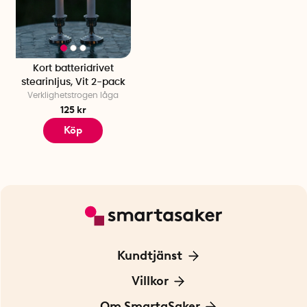
Kort batteridrivet
stearinljus, Vit 2-pack
Verklighetstrogen låga
125 kr
Köp
Kundtjänst
Kontakta oss
Villkor
För Företag
Frakt och leverans
Om SmartaSaker