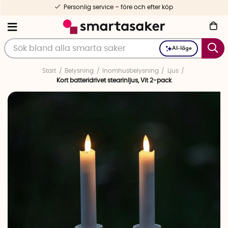
Personlig service – före och efter köp
AI-läge
Start
Belysning
Inomhusbelysning
Ljus
Kort batteridrivet stearinljus, Vit 2-pack